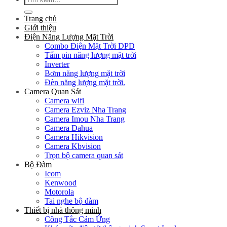
kiếm:
Trang chủ
Giới thiệu
Điện Năng Lượng Mặt Trời
Combo Điện Mặt Trời DPD
Tấm pin năng lượng mặt trời
Inverter
Bơm năng lượng mặt trời
Đèn năng lượng mặt trời.
Camera Quan Sát
Camera wifi
Camera Ezviz Nha Trang
Camera Imou Nha Trang
Camera Dahua
Camera Hikvision
Camera Kbvision
Trọn bộ camera quan sát
Bộ Đàm
Icom
Kenwood
Motorola
Tai nghe bộ đàm
Thiết bị nhà thông minh
Công Tắc Cảm Ứng