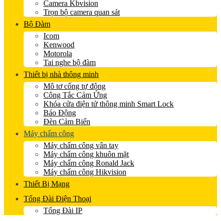
Camera Kbvision
Trọn bộ camera quan sát
Bộ Đàm
Icom
Kenwood
Motorola
Tai nghe bộ đàm
Thiết bị nhà thông minh
Mô tơ cổng tự động
Công Tắc Cảm Ứng
Khóa cửa điện tử thông minh Smart Lock
Báo Động
Đèn Cảm Biến
Máy chấm công
Máy chấm công vân tay
Máy chấm công khuôn mặt
Máy chấm công Ronald Jack
Máy chấm công Hikvision
Thiết Bị Mạng
Tổng Đài Điện Thoại
Tổng Đài IP