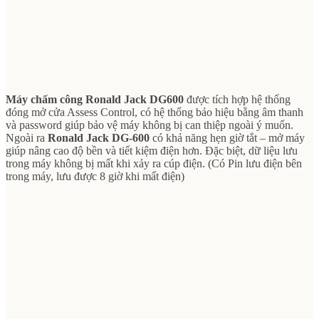
Máy chấm công
Ronald Jack DG600
được tích hợp hệ thống
đóng mở cửa Assess Control, có hệ thống bảo hiệu bằng âm thanh
và password giúp bảo vệ máy không bị can thiệp ngoài ý muốn.
Ngoài ra
Ronald Jack DG-600
có khả năng hẹn giờ tắt – mở máy
giúp nâng cao độ bền và tiết kiệm điện hơn. Đặc biệt, dữ liệu lưu
trong máy không bị mất khi xảy ra cúp điện. (C
ó Pin lưu điện bên
trong máy, lưu được 8 giờ khi mất điện)