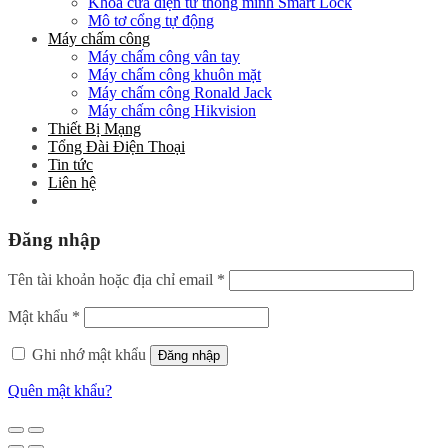
Khóa cửa điện tử thông minh Smart Lock
Mô tơ cổng tự động
Máy chấm công
Máy chấm công vân tay
Máy chấm công khuôn mặt
Máy chấm công Ronald Jack
Máy chấm công Hikvision
Thiết Bị Mạng
Tổng Đài Điện Thoại
Tin tức
Liên hệ
Đăng nhập
Tên tài khoản hoặc địa chỉ email
*
Mật khẩu
*
Ghi nhớ mật khẩu
Đăng nhập
Quên mật khẩu?