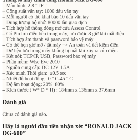
– Màn hình: 2.8 “TFT
– Công suất vân tay: 1000 dấu vân tay
– Mỗi người có thể khai báo 10 dấu vân tay
– Dung lượng bộ nhớ: 80000 lần giao dịch
– Tích hợp hệ thống đóng mở cửa Assess Control
– Có Pin lưu điện bên trong máy, lưu được 8 giờ khi mất điện
– Tích hợp âm thanh và password bảo vệ máy
– Có thể hẹn giờ mở / tắt máy => An toàn và tiết kiệm điện
– Dữ liệu lưu trong máy không bị mất khi xãy ra cúp điện.
– Kết nối: TCP/IP, USB, Password bảo vệ máy
– Phần mềm: Wise Eye 2010
– Nguồn cung cấp: DC 12V 1.5A
– Xác minh Thời gian: ≤0.5 sec
– Nhiệt độ hoạt động: 0 ° C-45 ° C
– Độ ẩm hoạt động: 20% -80%
– Kích thước ( W* D * H) : 184mm x 136mm x 37.6mm
Đánh giá
Chưa có đánh giá nào.
Hãy là người đầu tiên nhận xét “RONALD JACK
DG-600”