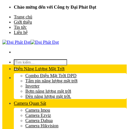
Skip
Chào mừng đến với Công ty Đại Phát Đạt
to
Trang chủ
content
Giới thiệu
Tin tức
Liên hệ
Tìm
kiếm:
Điện Năng Lượng Mặt Trời
Combo Điện Mặt Trời DPD
Tấm pin năng lượng mặt trời
Inverter
Bơm năng lượng mặt trời
Đèn năng lượng mặt trời.
Camera Quan Sát
Camera Imou
Camera Ezviz
Camera Dahua
Camera Hikvision