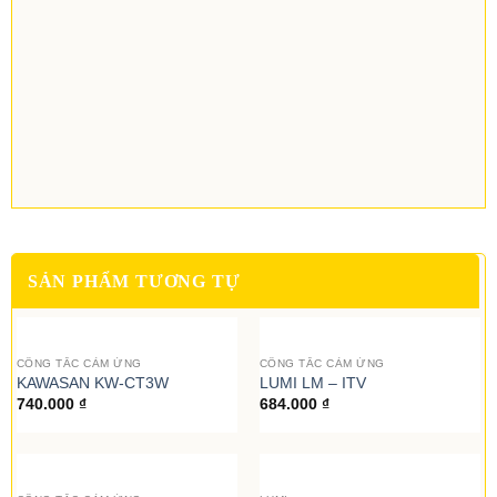
SẢN PHẨM TƯƠNG TỰ
CÔNG TẮC CẢM ỨNG
CÔNG TẮC CẢM ỨNG
KAWASAN KW-CT3W
LUMI LM – ITV
740.000
₫
684.000
₫